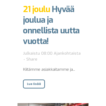
21 joulu
Hyvää
joulua ja
onnellista uutta
vuotta!
Julkaistu 08:00
Ajankohtaista
Share
Kiitämme asiakkaitamme ja...
Lue lisää