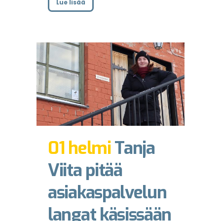
Lue lisää
01 helmi
Tanja
Viita pitää
asiakaspalvelun
langat käsissään