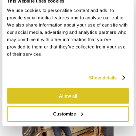
This website uses cookies
Julkaistu 14:00
We use cookies to personalise content and ads, to
Hydraulisylinterit
,
Referenssit
provide social media features and to analyse our traffic.
Share
We also share information about your use of our site with
our social media, advertising and analytics partners who
Meiltä myös räätälöidyt
may combine it with other information that you’ve
erikoissylinterit...
provided to them or that they’ve collected from your use
of their services.
Lue lisää
Show details
Allow all
Customize