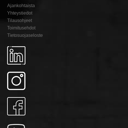
Ajankohtaista
Yhteystiedot
Tilausohjeet
Toimitusehdot
Tietosuojaseloste