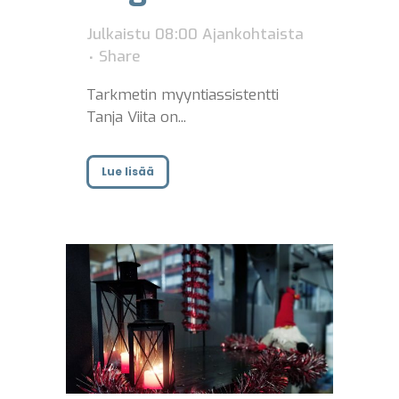
Julkaistu 08:00
Ajankohtaista
Share
Tarkmetin myyntiassistentti
Tanja Viita on...
Lue lisää