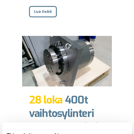
Lue lisää
28 loka
400t
vaihtosylinteri
tuotantopuristimeen