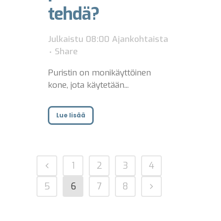
tehdä?
Julkaistu 08:00
Ajankohtaista
Share
Puristin on monikäyttöinen
kone, jota käytetään...
Lue lisää
1
2
3
4
5
6
7
8