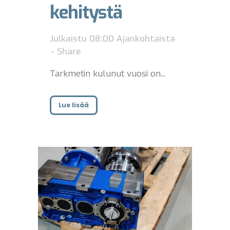
kehitystä
Julkaistu 08:00
Ajankohtaista
Share
Tarkmetin kulunut vuosi on...
Lue lisää