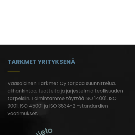
TARKMET YRITYKSENÄ
Vaasalainen Tarkmet Oy tarjoaa suunnittelua,
alihankintaa, tuotteita ja järjestelmiä teollisuuden
tarpeisiin.
Toimintamme täyttää ISO 14001, ISO
9001, ISO 45001 ja ISO 3834-2 -standardien
vaatimukset.