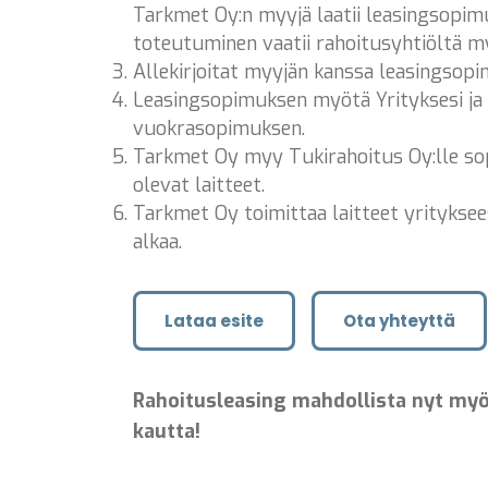
Tarkmet Oy:n myyjä laatii leasingsopim
toteutuminen vaatii rahoitusyhtiöltä m
Allekirjoitat myyjän kanssa leasingsop
Leasingsopimuksen myötä Yrityksesi ja
vuokrasopimuksen.
Tarkmet Oy myy Tukirahoitus Oy:lle s
olevat laitteet.
Tarkmet Oy toimittaa laitteet yrityksee
alkaa.
Lataa esite
Ota yhteyttä
Rahoitusleasing mahdollista nyt my
kautta!