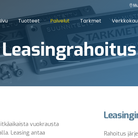
Mu
sivu
Tuotteet
Palvelut
Tarkmet
Verkkoka
Leasingrahoitus
Leasingi
itkäaikaista vuokrausta
alla. Leasing antaa
Rahoitus järje