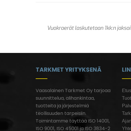
Vuokraerät laskutetaan 1kk:n jakso
TARKMET YRITYKSENÄ
LI
Vaasalainen Tarkmet Oy tarjoaa
Etus
suunnittelua, alihankintaa,
Tuot
tuotteita ja järjestelmiä
Palv
teollisuuden tarpeisiin.
Tar
Toimintamme täyttää ISO 14001,
Ajan
ISO 9001, ISO 45001 ja ISO 3834-2
Yhte