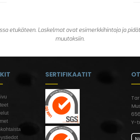
issa etukäteen. Laskelmat ovat esimerkkihintoja ja pi
muutoksiin.
NKIT
SERTIFIKAATIT
OT
ivu
Ta
teet
Mus
elut
656
kmet
Y-t
kohtaista
ystiedot