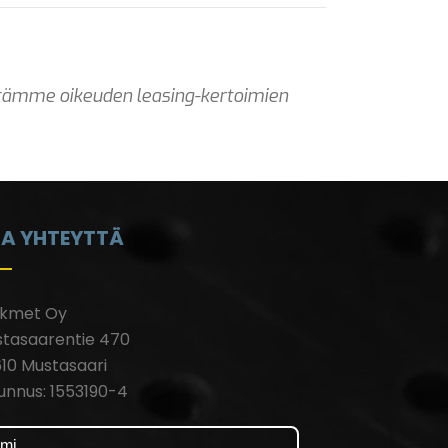
dätämme oikeuden leasing-kertoimien
A YHTEYTTÄ
rkmet Oy
tasaarentie 470
10 Mustasaari
unnus: 1553190-4