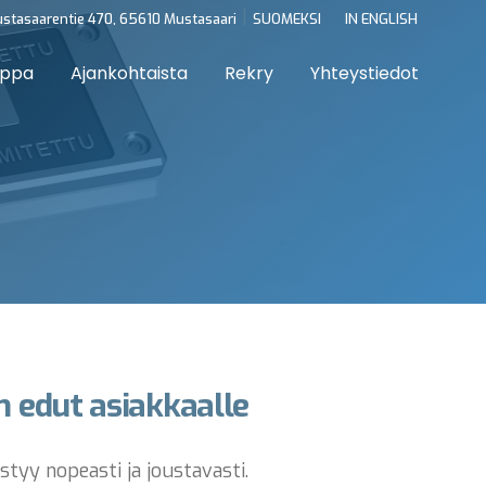
|
stasaarentie 470, 65610 Mustasaari
SUOMEKSI
IN ENGLISH
uppa
Ajankohtaista
Rekry
Yhteystiedot
n edut asiakkaalle
styy nopeasti ja joustavasti.