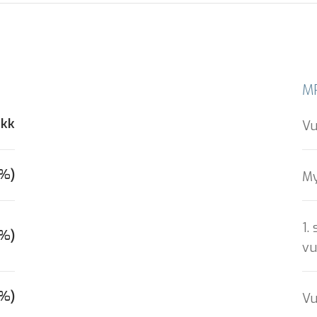
MP
 kk
Vu
0%)
My
1.
0%)
vu
0%)
Vu