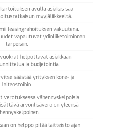
artoituksen avulla asiakas saa
itusratkaisun myyjäliikkeeltä.
imii leasingrahoituksen vakuutena.
kuudet vapautuvat ydinliiketoiminnan
tarpeisiin.
 vuokrat helpottavat asiakkaan
nnittelua ja budjetointia.
rvitse säästää yrityksen kone- ja
laiteostoihin.
t verotuksessa vähennyskelpoisia
lisättävä arvonlisävero on yleensä
hennyskelpoinen.
aan on helppo pitää laitteisto ajan