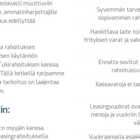
ustavasti muuttuviin
Syvemmän tarvek
le, ammatinharjoittajille
sopivamman raho
raus edellyttää
Hankittava laite to
Yrityksen varat ja va
ja rahoituksen
ksen käytännön
Ennalta sovitut
Tukirahoituksen kanssa,
rahoitussuu
. Tällä hetkellä tarjoamme
 tarkoitus on laajentaa
Kassavaroja ei ta
n.
Leasingvuokrat ova
in:
menoja ja vuokriin 
vä
y:n myyjän kanssa.
easingrahoituksella.
Vuokraamalla asiakk