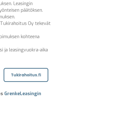
uksen. Leasingin
yönteisen päätöksen.
imuksen.
 Tukirahoitus Oy tekevät
opimuksen kohteena
si ja leasingvuokra-aika
Tukirahoitus.fi
ös
GrenkeLeasingin