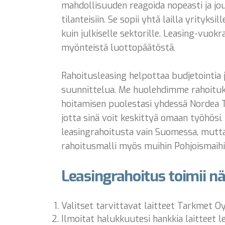
mahdollisuuden reagoida nopeasti ja jo
tilanteisiin. Se sopii yhtä lailla yrityksil
kuin julkiselle sektorille. Leasing-vuok
myönteistä luottopäätöstä.
Rahoitusleasing helpottaa budjetointia 
suunnittelua. Me huolehdimme rahoitu
hoitamisen puolestasi yhdessä Nordea 
jotta sinä voit keskittyä omaan työhösi
leasingrahoitusta vain Suomessa, mutta
rahoitusmalli myös muihin Pohjoismaihi
Leasingrahoitus toimii nä
Valitset tarvittavat laitteet Tarkmet O
Ilmoitat halukkuutesi hankkia laitteet l