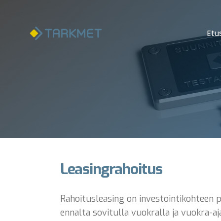
Etu
Leasingrahoitus
Rahoitusleasing on investointikohteen p
ennalta sovitulla vuokralla ja vuokra-aj