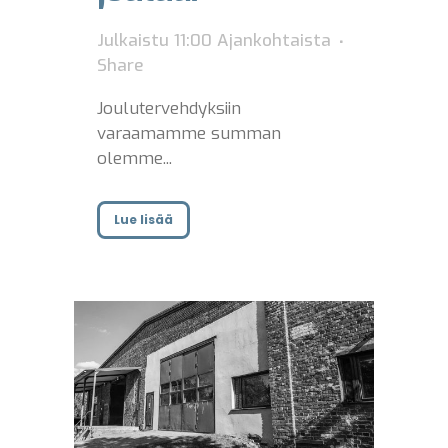
Julkaistu 11:00
Ajankohtaista
Share
Joulutervehdyksiin
varaamamme summan
olemme...
Lue lisää