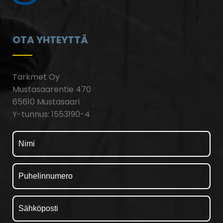
OTA YHTEYTTÄ
Tarkmet Oy
Mustasaarentie 470
65610 Mustasaari
Y-tunnus: 1553190-4