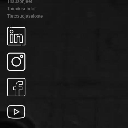
Tilausohjeet
Toimitusehdot
Tietosuojaseloste