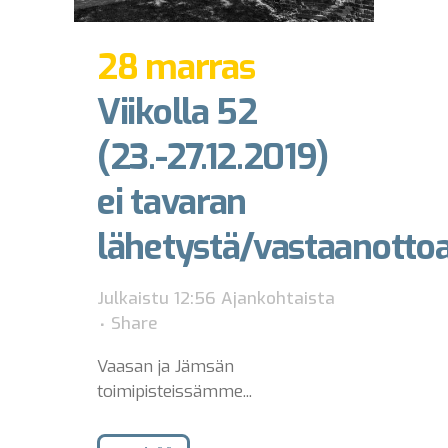
28 marras
Viikolla 52
(23.-27.12.2019)
ei tavaran
lähetystä/vastaanotto
Julkaistu 12:56
Ajankohtaista
Share
Vaasan ja Jämsän
toimipisteissämme...