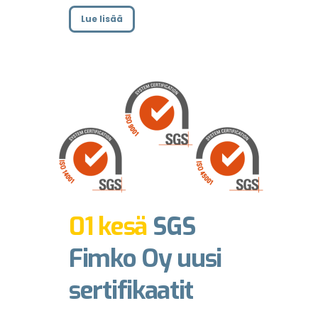
Lue lisää
01 kesä
SGS
Fimko Oy uusi
sertifikaatit