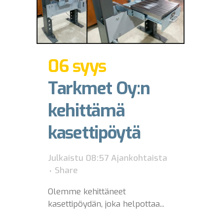
06 syys
Tarkmet Oy:n
kehittämä
kasettipöytä
Julkaistu 08:57
Ajankohtaista
Share
Olemme kehittäneet
kasettipöydän, joka helpottaa...