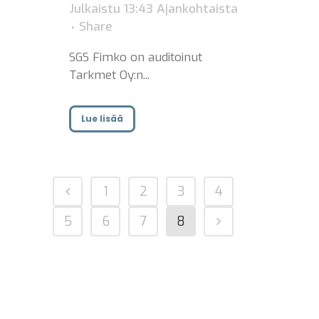
Julkaistu 13:43
Ajankohtaista
Share
SGS Fimko on auditoinut
Tarkmet Oy:n...
Lue lisää
1
2
3
4
5
6
7
8