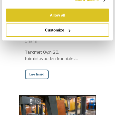
juhlavuoden
Allow all
kunniaksi
Customize
Julkaistu 11:32
Ajankohtaista
Share
Tarkmet Oy:n 20.
toimintavuoden kunniaksi...
Lue lisää