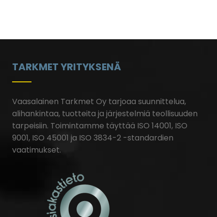
TARKMET YRITYKSENÄ
Vaasalainen Tarkmet Oy tarjoaa suunnittelua,
alihankintaa, tuotteita ja järjestelmiä teollisuuden
tarpeisiin.
Toimintamme täyttää ISO 14001, ISO
9001, ISO 45001 ja ISO 3834-2 -standardien
vaatimukset.