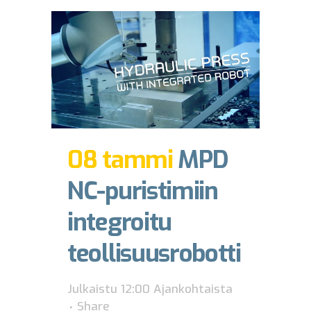
08 tammi
MPD
NC-puristimiin
integroitu
teollisuusrobotti
Julkaistu 12:00
Ajankohtaista
Share