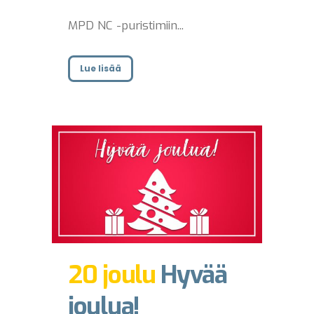
MPD NC -puristimiin...
Lue lisää
20 joulu
Hyvää
joulua!