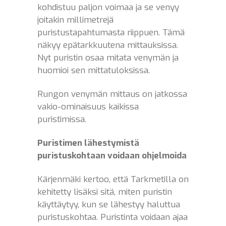
kohdistuu paljon voimaa ja se venyy
joitakin millimetrejä
puristustapahtumasta riippuen. Tämä
näkyy epätarkkuutena mittauksissa.
Nyt puristin osaa mitata venymän ja
huomioi sen mittatuloksissa.
Rungon venymän mittaus on jatkossa
vakio-ominaisuus kaikissa
puristimissa.
Puristimen lähestymistä
puristuskohtaan voidaan ohjelmoida
Kärjenmäki kertoo, että Tarkmetilla on
kehitetty lisäksi sitä, miten puristin
käyttäytyy, kun se lähestyy haluttua
puristuskohtaa. Puristinta voidaan ajaa