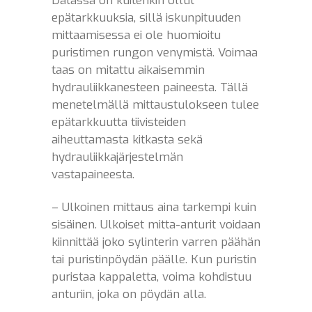
Datassa on kuitenkin ollut
epätarkkuuksia, sillä iskunpituuden
mittaamisessa ei ole huomioitu
puristimen rungon venymistä. Voimaa
taas on mitattu aikaisemmin
hydrauliikkanesteen paineesta. Tällä
menetelmällä mittaustulokseen tulee
epätarkkuutta tiivisteiden
aiheuttamasta kitkasta sekä
hydrauliikkajärjestelmän
vastapaineesta.
– Ulkoinen mittaus aina tarkempi kuin
sisäinen. Ulkoiset mitta-anturit voidaan
kiinnittää joko sylinterin varren päähän
tai puristinpöydän päälle. Kun puristin
puristaa kappaletta, voima kohdistuu
anturiin, joka on pöydän alla.