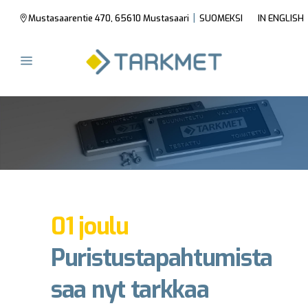
|
Mustasaarentie 470, 65610 Mustasaari
SUOMEKSI
IN ENGLISH
01 joulu
Puristustapahtumista
saa nyt tarkkaa