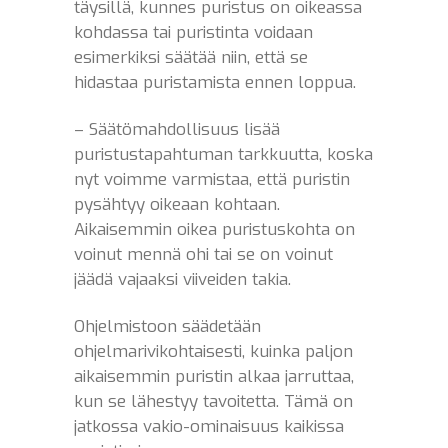
täysillä, kunnes puristus on oikeassa
kohdassa tai puristinta voidaan
esimerkiksi säätää niin, että se
hidastaa puristamista ennen loppua.
– Säätömahdollisuus lisää
puristustapahtuman tarkkuutta, koska
nyt voimme varmistaa, että puristin
pysähtyy oikeaan kohtaan.
Aikaisemmin oikea puristuskohta on
voinut mennä ohi tai se on voinut
jäädä vajaaksi viiveiden takia.
Ohjelmistoon säädetään
ohjelmarivikohtaisesti, kuinka paljon
aikaisemmin puristin alkaa jarruttaa,
kun se lähestyy tavoitetta. Tämä on
jatkossa vakio-ominaisuus kaikissa