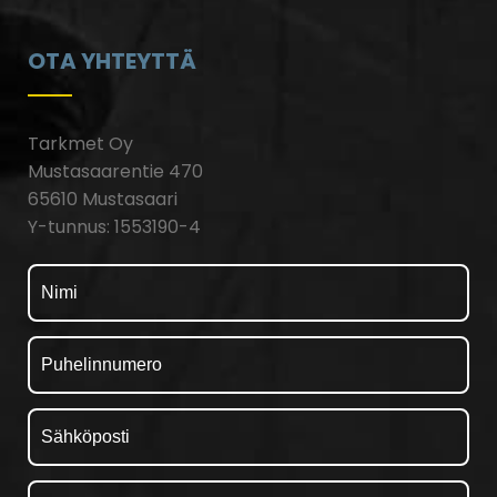
OTA YHTEYTTÄ
Tarkmet Oy
Mustasaarentie 470
65610 Mustasaari
Y-tunnus: 1553190-4