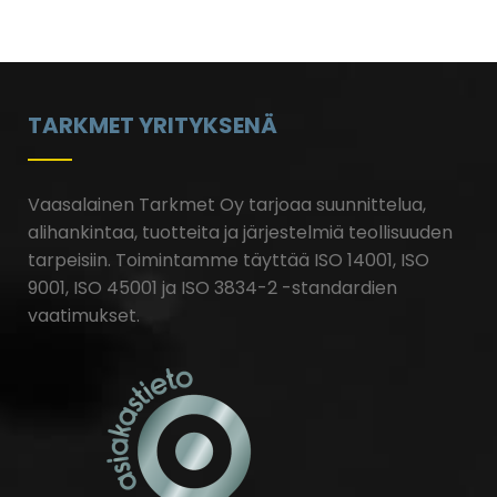
TARKMET YRITYKSENÄ
Vaasalainen Tarkmet Oy tarjoaa suunnittelua,
alihankintaa, tuotteita ja järjestelmiä teollisuuden
tarpeisiin.
Toimintamme täyttää ISO 14001, ISO
9001, ISO 45001 ja ISO 3834-2 -standardien
vaatimukset.