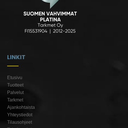
LINKIT
Etusivu
Tuotteet
Palvelut
Tarkmet
Ajankohtaista
Yhteystiedot
Tilausohjeet