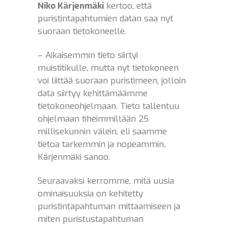
Niko Kärjenmäki
kertoo, että
puristintapahtumien datan saa nyt
suoraan tietokoneelle.
– Aikaisemmin tieto siirtyi
muistitikulle, mutta nyt tietokoneen
voi liittää suoraan puristimeen, jolloin
data siirtyy kehittämäämme
tietokoneohjelmaan. Tieto tallentuu
ohjelmaan tiheimmillään 25
millisekunnin välein, eli saamme
tietoa tarkemmin ja nopeammin,
Kärjenmäki sanoo.
Seuraavaksi kerromme, mitä uusia
ominaisuuksia on kehitetty
puristintapahtuman mittaamiseen ja
miten puristustapahtuman