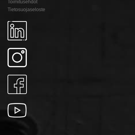
Toimitusehdot
Tietosuojaseloste