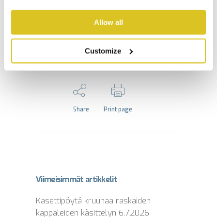
Allow all
Customize
Share
Print page
Viimeisimmät artikkelit
Kasettipöytä kruunaa raskaiden
kappaleiden käsittelyn
6.7.2026