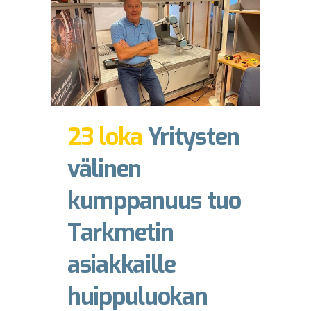
23 loka
Yritysten
välinen
kumppanuus tuo
Tarkmetin
asiakkaille
huippuluokan