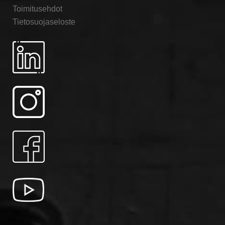
Toimitusehdot
Tietosuojaseloste