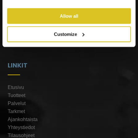
Allow all
Customize
LINKIT
Etusivu
Tuotteet
Palvelut
Tarkmet
Ajankohtaista
Yhteystiedot
Tilausohjeet