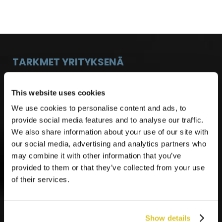
TARKMET YRITYKSENÄ
This website uses cookies
Vaasalainen Tarkmet Oy tarjoaa suunnittelua,
We use cookies to personalise content and ads, to
alihankintaa, tuotteita ja järjestelmiä teollisuuden
provide social media features and to analyse our traffic.
tarpeisiin.
Toimintamme täyttää ISO 14001, ISO
We also share information about your use of our site with
9001, ISO 45001 ja ISO 3834-2 -standardien
our social media, advertising and analytics partners who
vaatimukset.
may combine it with other information that you’ve
provided to them or that they’ve collected from your use
of their services.
Show details