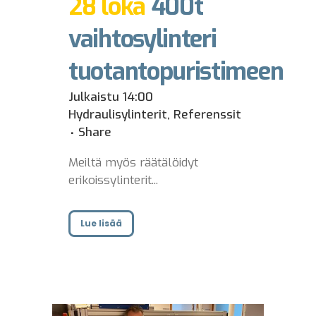
28 loka
400t
vaihtosylinteri
tuotantopuristimeen
Julkaistu 14:00
Hydraulisylinterit
,
Referenssit
Share
Meiltä myös räätälöidyt
erikoissylinterit...
Lue lisää