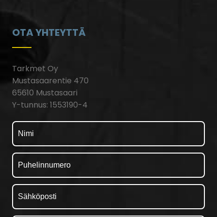
OTA YHTEYTTÄ
Tarkmet Oy
Mustasaarentie 470
65610 Mustasaari
Y-tunnus: 1553190-4