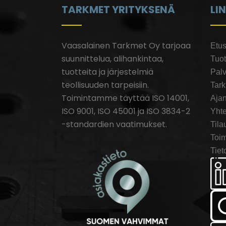
TARKMET YRITYKSENÄ
LI
Vaasalainen Tarkmet Oy tarjoaa
Etus
suunnittelua, alihankintaa,
Tuot
tuotteita ja järjestelmiä
Palv
teollisuuden tarpeisiin.
Tar
Toimintamme täyttää ISO 14001,
Ajan
ISO 9001, ISO 45001 ja ISO 3834-2
Yhte
-standardien vaatimukset.
Tila
Toim
Tiet