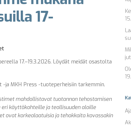
illa 17-
Ke
15
La
su
et
Mi
ju
reella 17.–19.3.2026. Löydät meidät osastolta
Ol
19
 -ja MKH Press -tuoteperheisiin tarkemmin.
Ka
istimet mahdollistavat tuotannon tehostamisen
 eri käyttökohteille ja teollisuuden aloille
Aj
t ovat korkealaatuisia ja tehokkaita kovassakin
Ak