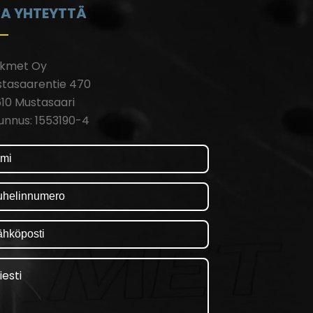
A YHTEYTTÄ
rkmet Oy
tasaarentie 470
10 Mustasaari
unnus: 1553190-4