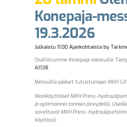
Konepaja-messu
19.3.2026
Julkaistu 11:00
Ajankohtaista
by
Tarkm
Osallistumme Konepaja-messuille Tampe
A1138
.
Messuilla pääset tutustumaan MKH Lift
Monikäyttöiset MKH Press -hydraulipur
ja optimoinnin tonnien järeydellä. Useille
soveltuvat MKH Press -hydraulipuristime
käytössä.