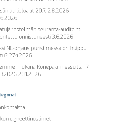
sän aukioloajat 20.7.-2.8.2026
.6.2026
atujärjestelmän seuranta-auditointi
oritettu onnistuneesti
3.6.2026
ksi NC-ohjaus puristimessa on huippu
ttu?
27.4.2026
emme mukana Konepaja-messuilla 17-
.3.2026
20.1.2026
tegoriat
ankohtaista
kumagneettinostimet