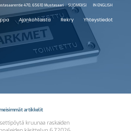
|
stasaarentie 470, 65610 Mustasaari
SUOMEKSI
IN ENGLISH
uppa
Ajankohtaista
Rekry
Yhteystiedot
imeisimmät artikkelit
settipöytä kruunaa raskaiden
ppaleiden käsittelyn
6.7.2026