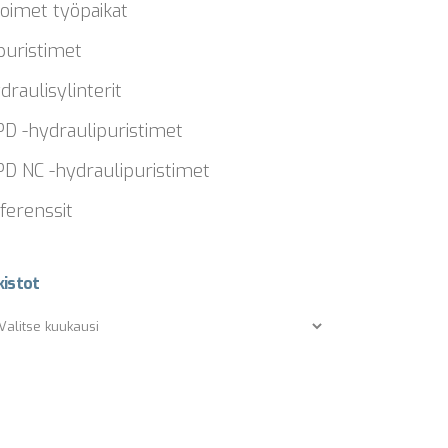
oimet työpaikat
puristimet
draulisylinterit
D -hydraulipuristimet
D NC -hydraulipuristimet
ferenssit
kistot
kistot