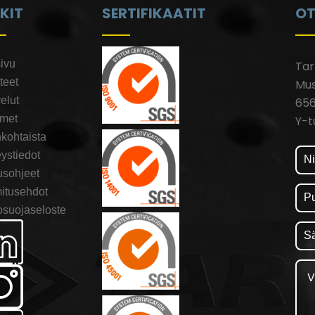
NKIT
SERTIFIKAATIT
OT
ivu
Ta
teet
Mus
elut
656
kmet
Y-t
kohtaista
ystiedot
usohjeet
itusehdot
osuojaseloste