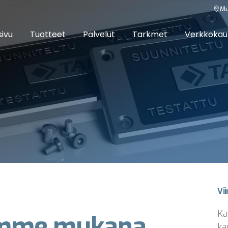
Mu
sivu
Tuotteet
Palvelut
Tarkmet
Verkkoka
Vi
Ka
mme mukana
ka