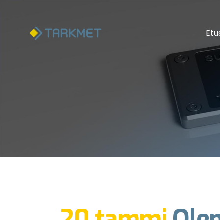
Etu
20 tammi
Ole