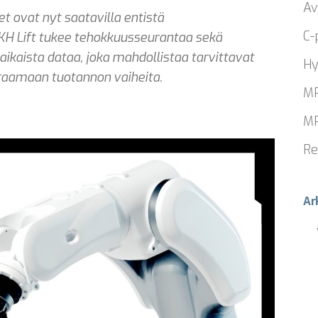
Av
ovat nyt saatavilla entistä
C-
MKH Lift tukee tehokkuusseurantaa sekä
iaikaista dataa, joka mahdollistaa tarvittavat
Hy
uraamaan tuotannon vaiheita.
MP
MP
Re
Ar
Ar