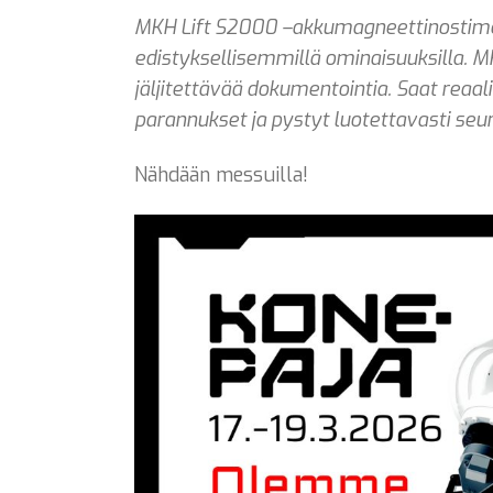
MKH Lift S2000 –akkumagneettinostimet 
edistyksellisemmillä ominaisuuksilla. 
jäljitettävää dokumentointia. Saat reaal
parannukset ja pystyt luotettavasti se
Nähdään messuilla!