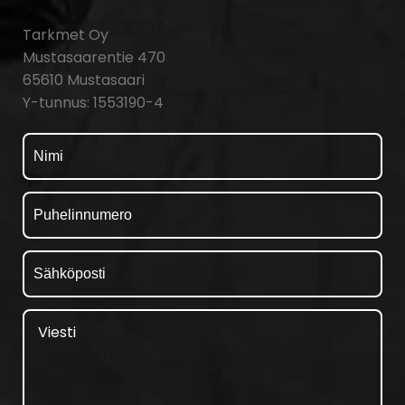
Tarkmet Oy
Mustasaarentie 470
65610 Mustasaari
Y-tunnus: 1553190-4