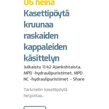
06 heinä
Kasettipöytä
kruunaa
raskaiden
kappaleiden
käsittelyn
Julkaistu 11:42
Ajankohtaista
,
MPD -hydraulipuristimet
,
MPD
NC -hydraulipuristimet
Share
Tarkmetin kasettipöytä
helpottaa...