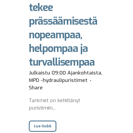
tekee
prässäämisestä
nopeampaa,
helpompaa ja
turvallisempaa
Julkaistu 09:00
Ajankohtaista
,
MPD -hydraulipuristimet
Share
Tarkmet on kehittänyt
puristimiin...
Lue lisää