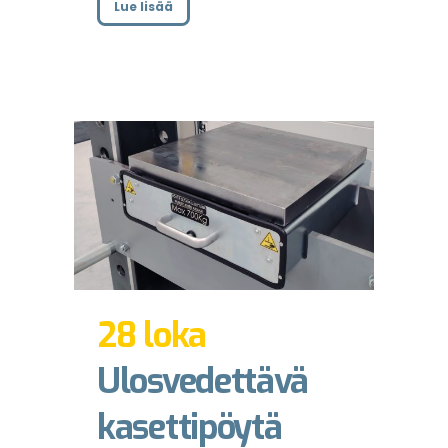
Lue lisää
28 loka
Ulosvedettävä
kasettipöytä