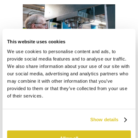
This website uses cookies
We use cookies to personalise content and ads, to
provide social media features and to analyse our traffic.
13 touko
Miten
We also share information about your use of our site with
our social media, advertising and analytics partners who
oikeanlainen
may combine it with other information that you’ve
provided to them or that they’ve collected from your use
puristin
of their services.
valitaan?
Show details
Julkaistu 08:00
Ajankohtaista
,
C-puristimet
,
MPD -