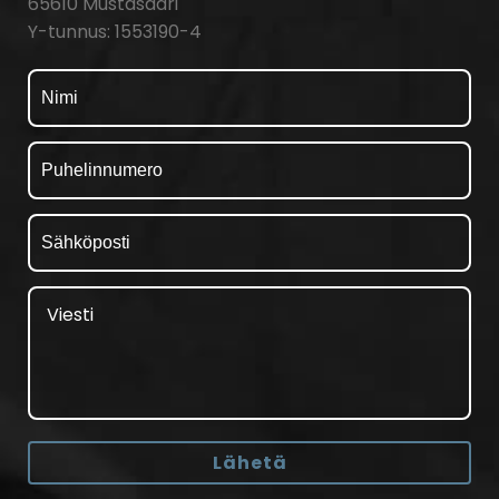
65610 Mustasaari
Y-tunnus: 1553190-4