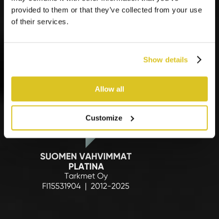
Vaasalainen Tarkmet Oy tarjoaa suunnittelua,
provided to them or that they’ve collected from your use
alihankintaa, tuotteita ja järjestelmiä teollisuuden
of their services.
tarpeisiin.
Toimintamme täyttää ISO 14001, ISO
9001, ISO 45001 ja ISO 3834-2 -standardien
vaatimukset.
Show details
Allow all
Customize